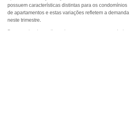
possuem características distintas para os condomínios
de apartamentos e estas variações refletem a demanda
neste trimestre.
Para o valor da mediana dos apartamentos anunciados,
registramos R$ 24.187/m² no 3ºtrim./25 ante R$ 23.125
/m² no 2º trim./25, com variação positiva de 4,6%, e
aumento de 14,5% em relação ao 3º trim./24.
Verificamos ainda que a mediana mais alta para os
valores anunciados foi registrada no Jardim Paulistano
(R$ 38.350/m²), seguido do Jardim Europa (R$
24.055/m²), Jardim Paulista (R$ 22.185/m²) e Jardim
América (R$ 21.978/m²).
Para os apartamentos em fase de construção, os
valores da mediana dos apartamentos no 3ºtrim./25 foi
R$ 35.950/m² ante R$ 38.424/m² no 2º trim./25, com
variação negativa de 6,7%. Em comparação com o 3º
trim./24, resultou variação positiva de 7,6%, de acordo