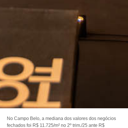
No Campo Belo, a mediana dos valores dos negócios
fechados foi R$ 11.725/m² no 2º trim./25 ante R$