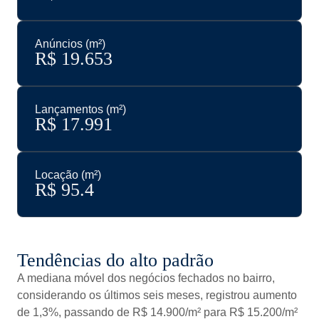
Anúncios (m²)
R$ 
19.653
Lançamentos (m²)
R$ 
17.991
Locação (m²)
R$ 
95.4
Tendências do alto padrão
A mediana móvel dos negócios fechados no bairro,
considerando os últimos seis meses, registrou aumento
de 1,3%, passando de R$ 14.900/m² para R$ 15.200/m²