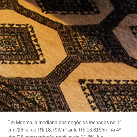
Em Moema, a mediana dos negócios fechados no 1º
trim./26 foi de R$ 18.793/m² ante R$ 16.815/m² no 4º