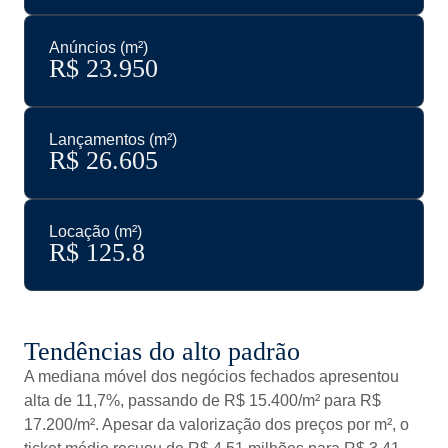
Anúncios (m²)
R$ 
23.950
Lançamentos (m²)
R$ 
26.605
Locação (m²)
R$ 
125.8
Tendências do alto padrão
A mediana móvel dos negócios fechados apresentou
alta de 11,7%, passando de R$ 15.400/m² para R$
17.200/m². Apesar da valorização dos preços por m², o