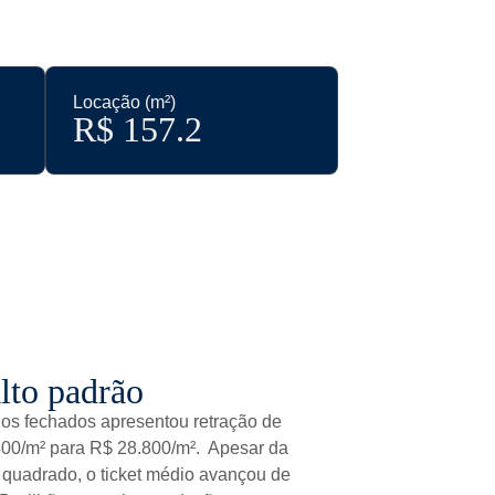
Locação (m²)
R$ 
157.2
lto padrão
os fechados apresentou retração de
00/m² para R$ 28.800/m². Apesar da
 quadrado, o ticket médio avançou de