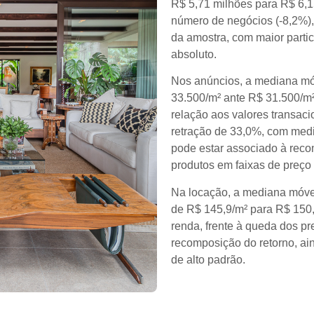
R$ 5,71 milhões para R$ 6,1
número de negócios (-8,2%)
da amostra, com maior parti
absoluto.
Nos anúncios, a mediana mó
33.500/m² ante R$ 31.500/m
relação aos valores transac
retração de 33,0%, com med
pode estar associado à rec
produtos em faixas de preço i
Na locação, a mediana móve
de R$ 145,9/m² para R$ 150
renda, frente à queda dos pr
recomposição do retorno, ain
de alto padrão.