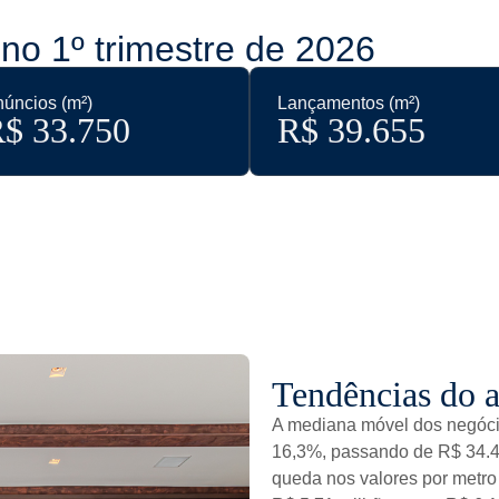
no 1º trimestre de 2026
úncios (m²)
Lançamentos (m²)
$ 
33.750
R$ 
39.655
Tendências do a
A mediana móvel dos negóci
16,3%, passando de R$ 34.4
queda nos valores por metro