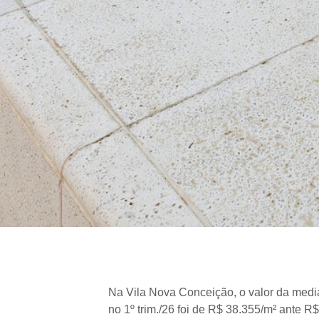
Na Vila Nova Conceição, o valor da med
no 1º trim./26 foi de R$ 38.355/m² ante R$