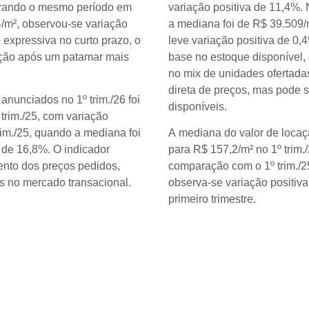
erando o mesmo período em
variação positiva de 11,4%.
/m², observou-se variação
a mediana foi de R$ 39.509/m
expressiva no curto prazo, o
leve variação positiva de 0
ação após um patamar mais
base no estoque disponível, 
no mix de unidades ofertada
direta de preços, mas pode s
nunciados no 1º trim./26 foi
disponíveis.
trim./25, com variação
im./25, quando a mediana foi
A mediana do valor de locaç
 de 16,8%. O indicador
para R$ 157,2/m² no 1º trim.
mento dos preços pedidos,
comparação com o 1º trim./2
s no mercado transacional.
observa-se variação positiv
primeiro trimestre.