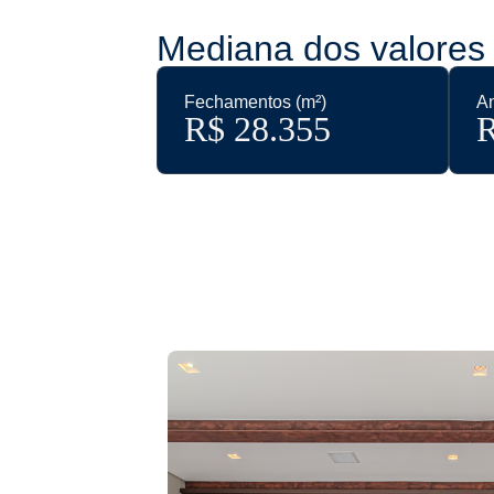
Mediana dos valores 
Fechamentos (m²)
An
R$ 
28.355
R