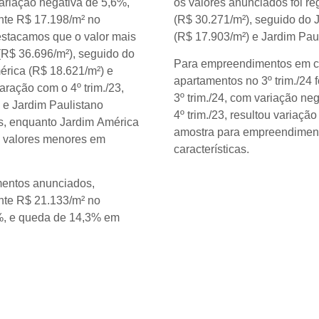
ariação negativa de 5,6%,
os valores anunciados foi re
ante R$ 17.198/m² no
(R$ 30.271/m²), seguido do 
destacamos que o valor mais
(R$ 17.903/m²) e Jardim Pau
 (R$ 36.696/m²), seguido do
Para empreendimentos em co
érica (R$ 18.621/m²) e
apartamentos no 3º trim./24 
ração com o 4º trim./23,
3º trim./24, com variação n
 e Jardim Paulistano
4º trim./23, resultou variaç
s, enquanto Jardim América
amostra para empreendiment
m valores menores em
características.
mentos anunciados,
ante R$ 21.133/m² no
8%, e queda de 14,3% em