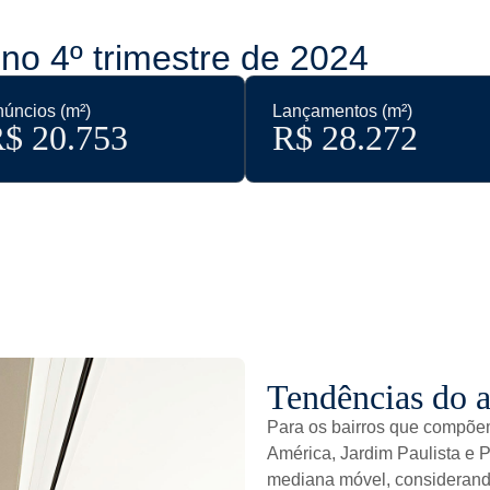
no 4º trimestre de 2024
úncios (m²)
Lançamentos (m²)
$ 
20.753
R$ 
28.272
Tendências do a
Para os bairros que compõem
América, Jardim Paulista e 
mediana móvel, considerando