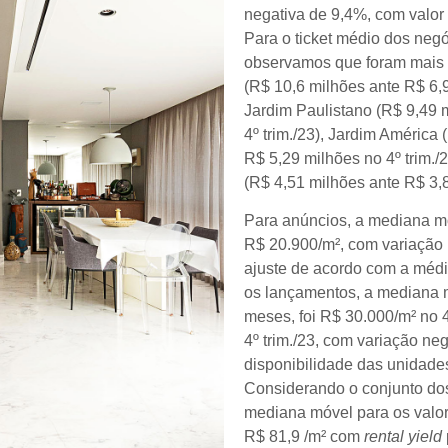
negativa de 9,4%, com valor
Para o ticket médio dos negó
observamos que foram mais 
(R$ 10,6 milhões ante R$ 6,9
Jardim Paulistano (R$ 9,49 
4º trim./23), Jardim América
R$ 5,29 milhões no 4º trim./
(R$ 4,51 milhões ante R$ 3,8
Para anúncios, a mediana mó
R$ 20.900/m², com variação 
ajuste de acordo com a méd
os lançamentos, a mediana m
meses, foi R$ 30.000/m² no 4
4º trim./23, com variação n
disponibilidade das unidades
Considerando o conjunto dos
mediana móvel para os valor
R$ 81,9 /m² com
rental yield