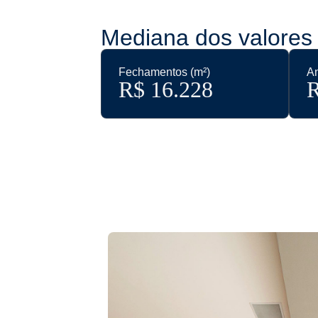
Mediana dos valores 
Fechamentos (m²)
An
R$ 
16.228
R