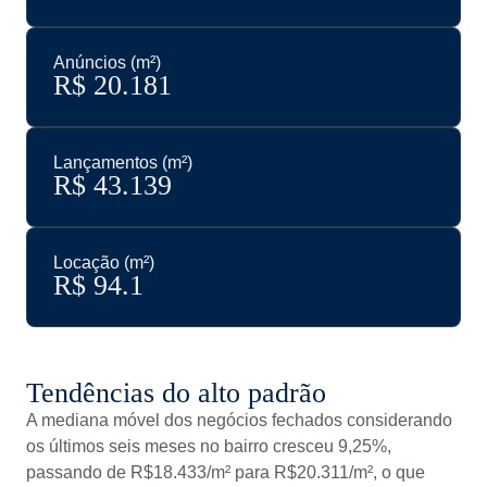
Anúncios (m²)
R$ 
20.181
Lançamentos (m²)
R$ 
43.139
Locação (m²)
R$ 
94.1
Tendências do alto padrão
A mediana móvel dos negócios fechados considerando
os últimos seis meses no bairro cresceu 9,25%,
passando de R$18.433/m² para R$20.311/m², o que